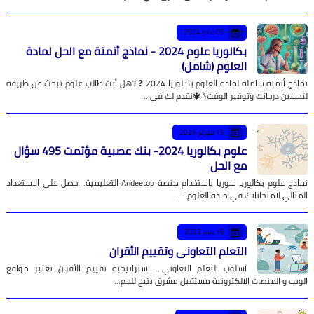
05 مايو 2024
بكالوريا علوم 2024 - نماذج أتمتة مع الحل لمادة
العلوم (شامل)
نماذج أتمتة شاملة لمادة العلوم بكالوريا 2024 ❓❔هل أنت طالب علوم تبحث عن طريقة
لتحسين درجاتك وتوفير الوقت؟ 🔱نقدم لك في…
15 فبراير 2024
علوم بكالوريا 2024- بنك عصبية مؤتمت 495 سؤال
مع الحل
نماذج علوم بكالوريا سوريا باستخدام منصة Andeetop التعليمية. احصل على الاستعداد
المثالي لامتحاناتك في مادة العلوم - …
18 يناير 2023
التعلم التعاوني وتقييم الأقران
أسلوب التعلم التعاوني... استراتيجية تقييم الأقران تعتبر مواقع
الويب و المنصات الالكترونية مستقبل مشرق يتيح للجم…