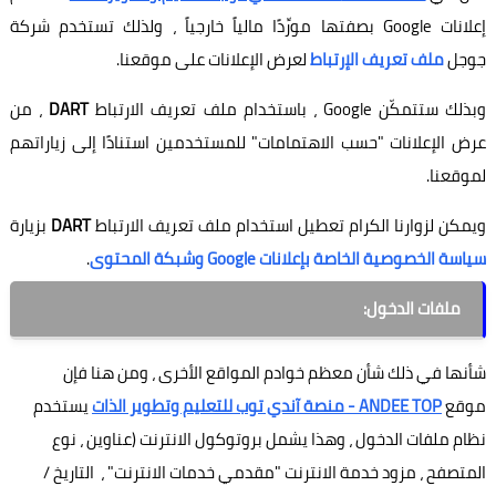
إعلانات Google بصفتها مورِّدًا مالياً خارجياً ، ولذلك تستخدم شركة
جوجل
ملف تعريف الإرتباط
لعرض الإعلانات على موقعنا.
وبذلك ستتمكّن Google ، باستخدام ملف تعريف الارتباط
DART
، من
عرض الإعلانات "حسب الاهتمامات" للمستخدمين استنادًا إلى زياراتهم
لموقعنا.
ويمكن لزوارنا الكرام تعطيل استخدام ملف تعريف الارتباط
DART
بزيارة
سياسة الخصوصية الخاصة بإعلانات Google وشبكة المحتوى
.
ملفات الدخول:
شأنها في ذلك شأن معظم خوادم المواقع الأخرى ، ومن هنا فإن
موقع
ANDEE TOP - منصة آندي توب للتعليم وتطوير الذات
يستخدم
نظام ملفات الدخول ، وهذا يشمل بروتوكول الانترنت (عناوين ، نوع
المتصفح ، مزود خدمة الانترنت "مقدمي خدمات الانترنت" ، التاريخ /