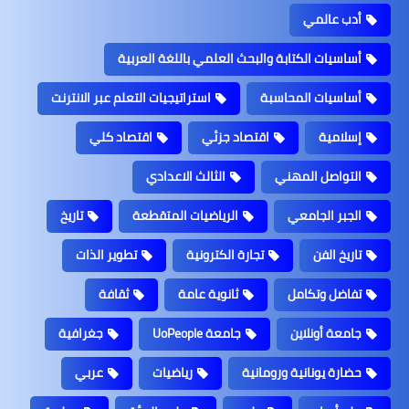
أدب عالمي
أساسيات الكتابة والبحث العلمي باللغة العربية
أساسيات المحاسبة
استراتيجيات التعلم عبر الانترنت
إسلامية
اقتصاد جزئي
اقتصاد كلي
التواصل المهني
الثالث الاعدادي
الجبر الجامعي
الرياضيات المتقطعة
تاريخ
تاريخ الفن
تجارة الكترونية
تطوير الذات
تفاضل وتكامل
ثانوية عامة
ثقافة
جامعة أونلاين
جامعة UoPeople
جغرافية
حضارة يونانية ورومانية
رياضيات
عربي