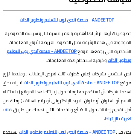
أبحاث جامعية
ANDEE TOP - منصة آندي توب للتعليم وتطوير الذات
جامعة أونلاين
خصوصيتك أيها الزائر لها أهمية بالغة بالنسبة لنا ، و سياسة الخصوصية
إدارة أعمال
الموجودة في هذه الوثيقة تمثل الخطوط العريضة لأنواع المعلومات
كتب أطفال
الشخصية التي يجمعها موقع
ANDEE TOP - منصة آندي توب للتعليم
وتطوير الذات
وكيفية استخدام هذه المعلومات.
روحانيات وتفسير أحلام
نحن نستعين بشركات إعلان كطرف ثالث لعرض الإعلانات ، وعندما تزور
تطوير الذات
موقع
ANDEE TOP - منصة آندي توب للتعليم وتطوير الذات
فـ إنه يحق
لهذه الشركات أن تستخدم معلومات حول زياراتك لهذا الموقع ( باستثناء
الاسم أو العنوان أو عنوان البريد الإلكتروني أو رقم الهاتف ) وذلك من
أجل تقديم إعلانات حول البضائع والخدمات التي تهمك عن طريق
ملف
تعريف الإرتباط
.
نحن في
ANDEE TOP - منصة آندي توب للتعليم وتطوير الذات
نستخدم