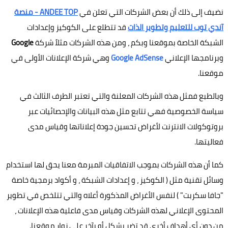
نضيف إلى ذلك أن بعض الشركات التي تعلن في
ANDEE TOP - منصة
آندي توب للتعليم وتطوير الذات
قد تتطلع على الكوكيز وإعدادات
الشبكة الخاصة بموقعنا وبكم ، ومن هذه الشركات مثلاً شركة
Google
وبرنامجها الإعلاني
Google AdSense
وهي شركة الإعلانات الأولى في
موقعنا.
وبالطبع فمثل هذه الشركات المعلنة والتي تعتبر الطرف الثالث في
سياسة الخصوصية فهي تتابع مثل هذه البيانات والإحصائيات عبر
بروتوكولات الانترنت لأغراض تحسين جودة إعلاناتها وقياس مدى
فعاليتها.
كما أن هذه الشركات بموجب الاتفاقيات المبرمة معنا يحق لها استخدام
وسائل تقنية مثل ( الكوكيز ، و إعدادات الشبكة ، و أكواد برمجية خاصة
"جافا سكربت" ) لنفس الأغراض المذكورة أعلاه والتي تتلخص في تطوير
المحتوى الإعلاني لهذه الشركات وقياس مدى فاعلية هذه الإعلانات ،
من دون أي أهداف أخرى قد تضر بشكل أو بآخر على زوار موقعنا.