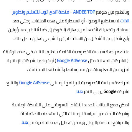
وبالطبع فإن موقع
ANDEE TOP - منصة آندي توب للتعليم وتطوير
الذات
لا يستطيع الوصول أو السيطرة على هذه الملفات، وحتى بعد
سماحك وتفعيلك لأخذها من جهازك (الكوكيز) ، كما أننا غير مسؤولين
بأي شكل من الأشكال عن الاستخدام غير الشرعي لها إن حصل ذلك .
عليك مراجعة سياسة الخصوصية الخاصة بالطرف الثالث في هذه الوثيقة
( الشركات المعلنة مثل
Google AdSense
) أو خوادم الشبكات الإعلانية
لمزيد من المعلومات عن ممارساتها وأنشطتها المختلفة .
لمراجعة سياسة الخصوصية للبرنامج الإعلاني
Google AdSense
والتابع
لشركة
Google
يرجى النقر
هنا
يُمكن جمع البيانات لتجديد النشاط التسويقي على الشبكة الإعلانية
وشبكة البحث عبر سياسة الإعلانات التي تستهدف الاهتمامات
والمواقع الخاصة بالزوار ، ويمكن تعطيل هذه الخاصية من
هنا
.