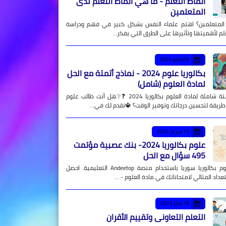
أنماط التعلم - ما هي أنماط التعلم لدى
المتعلمين
 المتعلمين؟ اهتم علماء النفس بشكل كبير في فهم ودراسة
علم لأهميتها وتأثيرها على الطرق التي يفكر…
05 مايو 2024
بكالوريا علوم 2024 - نماذج أتمتة مع الحل
لمادة العلوم (شامل)
نماذج أتمتة شاملة لمادة العلوم بكالوريا 2024 ❓❔هل أنت طالب علوم
طريقة لتحسين درجاتك وتوفير الوقت؟ 🔱نقدم لك في…
15 فبراير 2024
علوم بكالوريا 2024- بنك عصبية مؤتمت
495 سؤال مع الحل
نماذج علوم بكالوريا سوريا باستخدام منصة Andeetop التعليمية. احصل
عداد المثالي لامتحاناتك في مادة العلوم - …
18 يناير 2023
التعلم التعاوني وتقييم الأقران