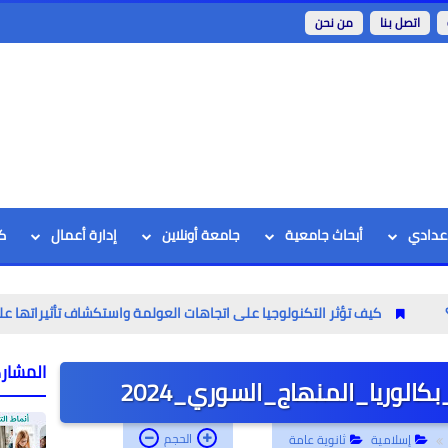
اتصل بنا
من نحن
اعدادي
أبحاث جامعية
جامعة أونلاين
إدارة أعمال
ك
ثر التكنولوجيا على اتجاهات العولمة واستكشاف تأثيراتها على الأفراد والمجت
المشار
الوريا_المنهاج_السوري_2024
الحجم
إسلامية
ثانوية عامة