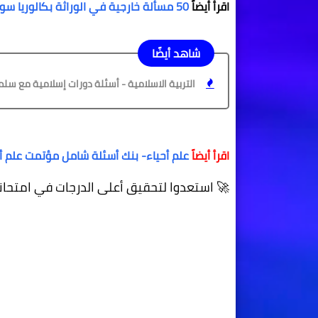
اقرأ أيضاً
50 مسألة خارجية في الوراثة بكالوريا سوريا.
شاهد أيضًا
التربية الاسلامية - أسئلة دورات إسلامية مع سلم التصحيح 20
اقرأ أيضاً
علم أحياء- بنك أسئلة شامل مؤتمت علم أحياء
🚀 استعدوا لتحقيق أعلى الدرجات في امتحانات الب