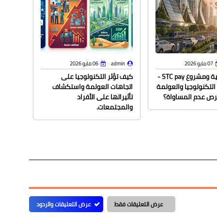
07 مايو 2026
admin
06 مايو 2026
dmin
المدن الذكية ومشروع STC pay -
كيف تؤثر التكنولوجيا على
النظام
لتكنولوجيا والعولمة
اتجاهات العولمة واستكشاف
الحفاظ 
رص عدم المساواة؟
تأثيراتها على الأفراد
والمجتمعات.
عرض التعليقات فقط
عرض التعليقات والردود