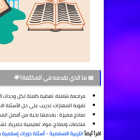
📖 ما الذي نقدمه في المكثفة؟🌟
مراجعة شاملة: تغطية كاملة لكل وحدات
ا
تقوية المهارات: تدريب على حل الأسئلة الام
نماذج مميزة : يقدمها نخبة من أفضل ال
ملخصات ونماذج: مواد تعليمية حصرية، ت
اقرأ أيضاً
التربية الاسلامية - أسئلة دورات إسلامية مع سلم ال