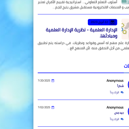
أسلوب التعلم التعاوني... استراتيجية تقييم الأقران تعتبر
يب و المنصات الالكترونية مستقبل مشرق يتيح للجم…
22 أبريل 2023
الإدارة العلمية - نظرية الإدارة العلمية
ومبادئها.
دارة علم مهم له أسس وقواعد ونظريات. في دراسته يتم تطبيق
علمي من أجل التحقق منه. لأن المنهج الع…
ات
Anonymous
7/20/2025
شكراً
اترك رداً
Anonymous
7/02/2025
جيد جدن
اترك رداً