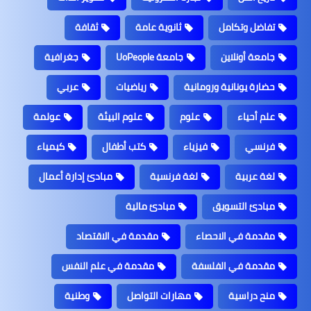
تفاضل وتكامل
ثانوية عامة
ثقافة
جامعة أونلاين
جامعة UoPeople
جغرافية
حضارة يونانية ورومانية
رياضيات
عربي
علم أحياء
علوم
علوم البيئة
عولمة
فرنسي
فيزياء
كتب أطفال
كيمياء
لغة عربية
لغة فرنسية
مبادئ إدارة أعمال
مبادئ التسويق
مبادئ مالية
مقدمة في الاحصاء
مقدمة في الاقتصاد
مقدمة في الفلسفة
مقدمة في علم النفس
منح دراسية
مهارات التواصل
وطنية