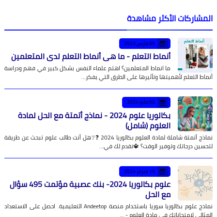
المشاركات الأكثر مشاهدة
05 مارس 2023
أنماط التعلم - ما هي أنماط التعلم لدى المتعلمين
ما انماط المتعلمين؟ اهتم علماء النفس بشكل كبير في فهم ودراسة
أنماط التعلم لأهميتها وتأثيرها على الطرق التي يفكر…
05 مايو 2024
بكالوريا علوم 2024 - نماذج أتمتة مع الحل لمادة
العلوم (شامل)
نماذج أتمتة شاملة لمادة العلوم بكالوريا 2024 ❓❔هل أنت طالب علوم تبحث عن طريقة
لتحسين درجاتك وتوفير الوقت؟ 🔱نقدم لك في…
15 فبراير 2024
علوم بكالوريا 2024- بنك عصبية مؤتمت 495 سؤال
مع الحل
نماذج علوم بكالوريا سوريا باستخدام منصة Andeetop التعليمية. احصل على الاستعداد
المثالي لامتحاناتك في مادة العلوم - …