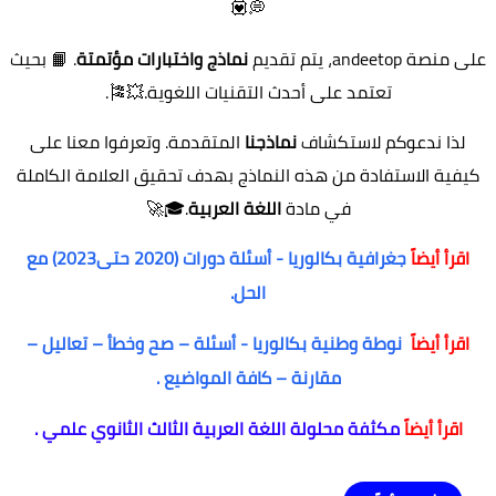
💭💟
على منصة andeetop، يتم تقديم
نماذج واختبارات مؤتمتة
.
📙
بحيث
تعتمد على أحدث التقنيات اللغوية.💥🎏.
لذا ندعوكم لاستكشاف
نماذجنا
المتقدمة. وتعرفوا معنا على
كيفية الاستفادة من هذه النماذج بهدف تحقيق العلامة الكاملة
في مادة
اللغة العربية
.🎓🚀
اقرأ أيضاً
جغرافية بكالوريا - أسئلة دورات (2020 حتى2023) مع
الحل.
اقرأ أيضاً
نوطة وطنية بكالوريا - أسئلة – صح وخطأ – تعاليل –
مقارنة – كافة المواضيع .
اقرأ أيضاً
مكثفة محلولة اللغة العربية الثالث الثانوي علمي .