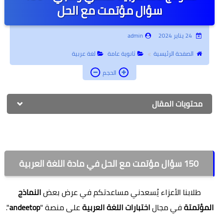
سؤال مؤتمت مع الحل
أبحاث جامعية
جامعة أونلاين
24 يناير 2024
admin
الصفحة الرئيسية
ثانوية عامة
لغة عربية
إدارة أعمال
الحجم
كتب أطفال
روحانيات وتفسير أحلام
محتويات المقال
تطوير الذات
150 سؤال مؤتمت مع الحل في مادة اللغة العربية
طلابنا الأعزاء يُسعدني مساعدتكم في عرض بعض
النماذج
المؤتمتة
في مجال
اختبارات اللغة العربية
على منصة "
andeetop
".