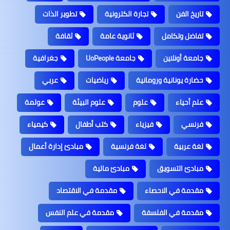
تاريخ الفن
تجارة الكترونية
تطوير الذات
تفاضل وتكامل
ثانوية عامة
ثقافة
جامعة أونلاين
جامعة UoPeople
جغرافية
حضارة يونانية ورومانية
رياضيات
عربي
علم أحياء
علوم
علوم البيئة
عولمة
فرنسي
فيزياء
كتب أطفال
كيمياء
لغة عربية
لغة فرنسية
مبادئ إدارة أعمال
مبادئ التسويق
مبادئ مالية
مقدمة في الاحصاء
مقدمة في الاقتصاد
مقدمة في الفلسفة
مقدمة في علم النفس