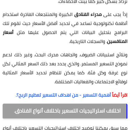
تزداد بشكل كبير كما بينت الاحصاءات.
إذاً يجب على
مدراء الفنادق
الكبيرة والمنتجعات الفاخرة استخدام
أنظمة تكنولوجية تساعد في تحديد أفضل الأسعار حيث تقوم تلك
البرامج بتحليل البيانات التي يتم الحصول عليها مثل
أسعار
المنافسين
. والسجلات التاريخية.
ونتائج استبيانات الضيوف. واتجاهات محرك البحث. وغير ذلك لدعم
نموذج التسعير المستمر. والذي يحدد بعد ذلك السعر المثالي لكل
نوع غرفة وكل فئة. كما يمكن للنظام تحديد الأسعار المثالية
لوقائع الاجتماعات والفعاليات المختلفة.
اقرأ أيضاً
أهمية التسعير - من اهداف التسعير تعظيم الربح؟.
اختلاف استراتيجيات التسعير باختلاف أنواع الفنادق.
مما سبق يمكننا توضيح اختلاف استراتيجيات التسعير باختلاف أنواع