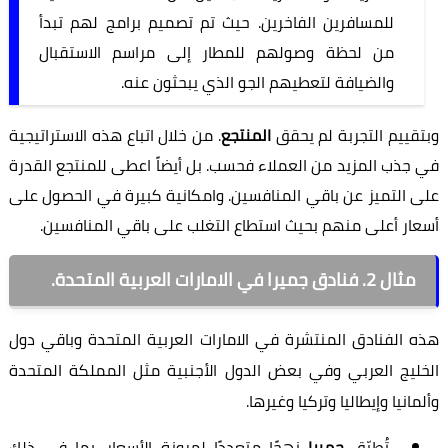
للمسافرين الفاخرين. حيث تم تصميم برامج لهم تبدأ
من لحظة وصولهم للمطار إلى مراسم الاستقبال
والضيافة لتعطيهم الجو الذي يبحثون عنه.
وبتقييم التجربة لم يحقق
المنتجع
. من خلال اتباع هذه الاستراتيجية
في جذب المزيد من العملاء فحسب. بل أيضاً اعطى للمنتجع القدرة
على التميز عن باقي المنافسين. وامكانية كبيرة في الحصول على
أسعار أعلى منهم بحيث استطاع التغلب على باقي المنافسين.
مثال 2. فنادق جميرا في الامارات العربية المتحدة.
هذه الفنادق المنتشرة في الامارات العربية المتحدة وباقي دول
الخليج العربي وفي بعض الدول الأجنبية مثل المملكة المتحدة
وألمانيا وإيطاليا وتركيا وغيرها.
تُطبّق
جميرا
نهجًا متعددًا لمرونة الأسعار. بما في ذلك