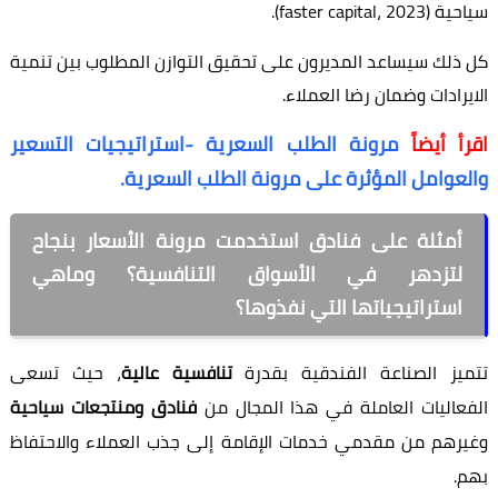
سياحية (faster capital، 2023).
كل ذلك سيساعد المديرون على تحقيق التوازن المطلوب بين تنمية
الايرادات وضمان رضا العملاء.
اقرأ أيضاً
مرونة الطلب السعرية -استراتيجيات التسعير
والعوامل المؤثرة على مرونة الطلب السعرية.
أمثلة على فنادق استخدمت مرونة الأسعار بنجاح
لتزدهر في الأسواق التنافسية؟ وماهي
استراتيجياتها التي نفذوها؟
تتميز الصناعة الفندقية بقدرة
تنافسية عالية
، حيث تسعى
الفعاليات العاملة في هذا المجال من
فنادق ومنتجعات سياحية
وغيرهم من مقدمي خدمات الإقامة إلى جذب العملاء والاحتفاظ
بهم.