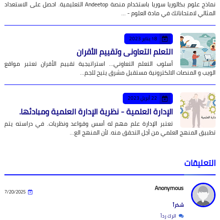
نماذج علوم بكالوريا سوريا باستخدام منصة Andeetop التعليمية. احصل على الاستعداد
المثالي لامتحاناتك في مادة العلوم - …
18 يناير 2023
التعلم التعاوني وتقييم الأقران
أسلوب التعلم التعاوني... استراتيجية تقييم الأقران تعتبر مواقع
الويب و المنصات الالكترونية مستقبل مشرق يتيح للجم…
22 أبريل 2023
الإدارة العلمية - نظرية الإدارة العلمية ومبادئها.
تعتبر الإدارة علم مهم له أسس وقواعد ونظريات. في دراسته يتم
تطبيق المنهج العلمي من أجل التحقق منه. لأن المنهج الع…
التعليقات
Anonymous
7/20/2025
شكراً
اترك رداً