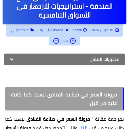
الفندقة - استراتيجيات للازدهار في
أبحاث جامعية
الأسواق التنافسية
جامعة أونلاين
18 فبراير 2024
admin
الصفحة الرئيسية
اقتصاد جزئي
إدارة أعمال
الحجم
كتب أطفال
روحانيات وتفسير أحلام
محتويات المقال
تطوير الذات
مرونة السعر في صناعة الفنادق ليست كما كانت
عليه من قبل
بمراجعة مقالة "
مرونة السعر في صناعة الفنادق
ليست كما
كانت عليه من قبل "
والتي تتمحور حول فهم
مرونة الأسعار
.
[1]