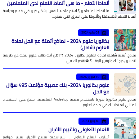
أنماط التعلم - ما هي أنماط التعلم لدى المتعلمين
ما انماط المتعلمين؟ اهتم علماء النفس بشكل كبير في فهم ودراسة
أنماط التعلم لأهميتها وتأثيرها على الطرق التي يفكر…
05 مايو 2024
بكالوريا علوم 2024 - نماذج أتمتة مع الحل لمادة
العلوم (شامل)
نماذج أتمتة شاملة لمادة العلوم بكالوريا 2024 ❓❔هل أنت طالب علوم تبحث عن طريقة
لتحسين درجاتك وتوفير الوقت؟ 🔱نقدم لك في…
15 فبراير 2024
علوم بكالوريا 2024- بنك عصبية مؤتمت 495 سؤال
مع الحل
نماذج علوم بكالوريا سوريا باستخدام منصة Andeetop التعليمية. احصل على الاستعداد
المثالي لامتحاناتك في مادة العلوم - …
18 يناير 2023
التعلم التعاوني وتقييم الأقران
أسلوب التعلم التعاوني... استراتيجية تقييم الأقران تعتبر مواقع