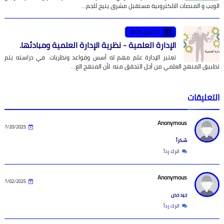
الويب و المنصات الالكترونية مستقبل مشرق يتيح للجم…
22 أبريل 2023
الإدارة العلمية - نظرية الإدارة العلمية ومبادئها.
تعتبر الإدارة علم مهم له أسس وقواعد ونظريات. في دراسته يتم
تطبيق المنهج العلمي من أجل التحقق منه. لأن المنهج الع…
التعليقات
Anonymous
7/20/2025
شكراً
اترك رداً
Anonymous
7/02/2025
جيد جدن
اترك رداً