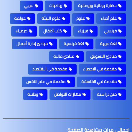
حضارة يونانية ورومانية
رياضيات
عربي
علم أحياء
علوم
علوم البيئة
عولمة
فرنسي
فيزياء
كتب أطفال
كيمياء
لغة عربية
لغة فرنسية
مبادئ إدارة أعمال
مبادئ التسويق
مبادئ مالية
مقدمة في الاحصاء
مقدمة في الاقتصاد
مقدمة في الفلسفة
مقدمة في علم النفس
منح دراسية
مهارات التواصل
وطنية
إجمالي مرات مشاهدة الصفحة