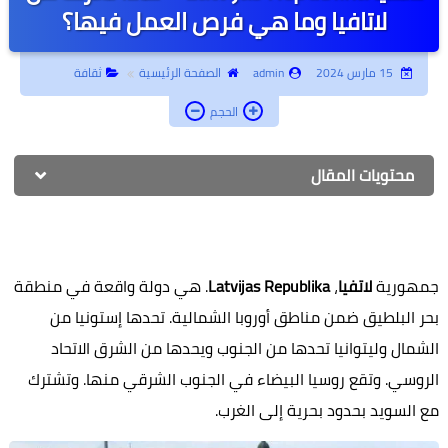
لاتافيا وما هي فرص العمل فيها؟
أبحاث جامعية
جامعة أونلاين
15 مارس 2024
admin
الصفحة الرئيسية
ثقافة
الحجم
إدارة أعمال
كتب أطفال
محتويات المقال
روحانيات وتفسير أحلام
تطوير الذات
جمهورية
لاتفيا
،
Latvijas Republika
. هي دولة واقعة في منطقة
بحر البلطيق ضمن مناطق أوروبا الشمالية. تحدها إستونيا من
الشمال وليتوانيا تحدها من الجنوب ويحدها من الشرق الاتحاد
الروسي. وتقع روسيا البيضاء في الجنوب الشرقي منها. وتشترك
مع السويد بحدود بحرية إلى الغرب.