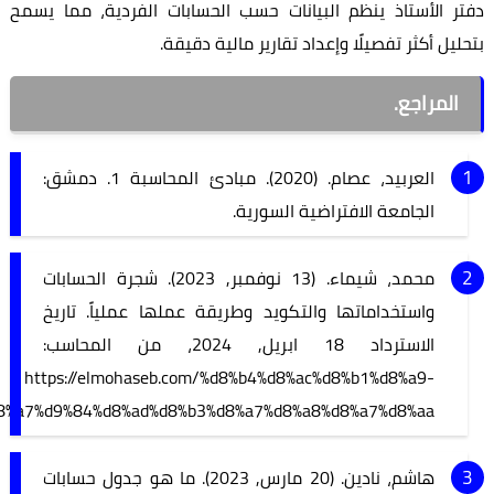
ر الأستاذ ينظم البيانات حسب الحسابات الفردية، مما يسمح
ليل أكثر تفصيلًا وإعداد تقارير مالية دقيقة.
المراجع.
العربيد، عصام. (2020). مبادئ المحاسبة 1. دمشق:
الجامعة الافتراضية السورية.
محمد، شيماء. (13 نوفمبر, 2023). شجرة الحسابات
واستخداماتها والتكويد وطريقة عملها عملياً. تاريخ
الاسترداد 18 ابريل, 2024، من المحاسب:
https://elmohaseb.com/%d8%b4%d8%ac%d8%b1%d8%a9-
%d8%a7%d9%84%d8%ad%d8%b3%d8%a7%d8%a8%d8%a7%d8%aa/
هاشم، نادين. (20 مارس, 2023). ما هو جدول حسابات