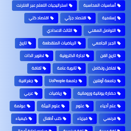
أساسيات المحاسبة
استراتيجيات التعلم عبر الانترنت
إسلامية
اقتصاد جزئي
اقتصاد كلي
التواصل المهني
الثالث الاعدادي
الجبر الجامعي
الرياضيات المتقطعة
تاريخ
تاريخ الفن
تجارة الكترونية
تطوير الذات
تفاضل وتكامل
ثانوية عامة
ثقافة
جامعة أونلاين
جامعة UoPeople
جغرافية
حضارة يونانية ورومانية
رياضيات
عربي
علم أحياء
علوم
علوم البيئة
عولمة
فرنسي
فيزياء
كتب أطفال
كيمياء