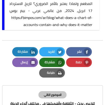
المطعم ولماذا يعتبر بالأمر الضروري؟ تاريخ الاسترداد
17 ابريل, 2024، من عالمي عربي - بيم بوس:
https://bimpos.com/ar/blog/what-does-a-chart-of-
accounts-contain-and-why-does-it-matter
نشر
تغريد
مشاركة
LinkedIn
Twitter
Facebook
حفظ
مشاركة
إرسال
Email
Whatsapp
Pinterest
طباعة
Print
الموضوع التالي
تلخيص بحث - الثقافة وأهميتها في مختلف أنحاء الحياة