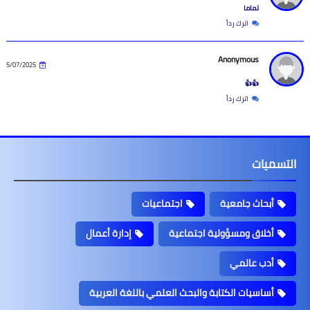
تماما
اترك رداً
Anonymous
5/07/2025
👍👍
اترك رداً
لتسميات
أبحاث جامعية
اجتماعيات
أخلاق ومسؤولية اجتماعية
إدارة أعمال
أدب عالمي
أساسيات الكتابة والبحث العلمي باللغة العربية