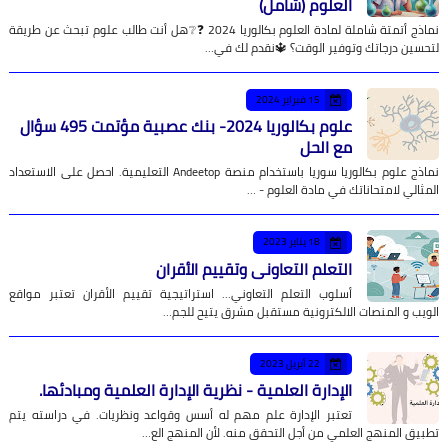
العلوم (شامل)
نماذج أتمتة شاملة لمادة العلوم بكالوريا 2024 ❓❔هل أنت طالب علوم تبحث عن طريقة
ين درجاتك وتوفير الوقت؟ 🔱نقدم لك في…
15 فبراير 2024
علوم بكالوريا 2024- بنك عصبية مؤتمت 495 سؤال
مع الحل
نماذج علوم بكالوريا سوريا باستخدام منصة Andeetop التعليمية. احصل على الاستعداد
الي لامتحاناتك في مادة العلوم - …
18 يناير 2023
التعلم التعاوني وتقييم الأقران
أسلوب التعلم التعاوني... استراتيجية تقييم الأقران تعتبر مواقع
ب و المنصات الالكترونية مستقبل مشرق يتيح للجم…
22 أبريل 2023
الإدارة العلمية - نظرية الإدارة العلمية ومبادئها.
تعتبر الإدارة علم مهم له أسس وقواعد ونظريات. في دراسته يتم
ق المنهج العلمي من أجل التحقق منه. لأن المنهج الع…