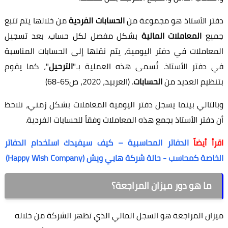
ر الأستاذ هو مجموعة من
الحسابات الفردية
من خلالها يتم تتبع
يع
المعاملات المالية
بشكل مفصل لكل حساب. بعد تسجيل
عاملات في دفتر اليومية، يتم نقلها إلى الحسابات المناسبة
دفتر الأستاذ. تُسمى هذه العملية بـ"
الترحيل
"، كما يقوم
ظيم العديد من
الحسابات
. (العربيد، 2020، ص65-68)
لتالي بينما يسجل دفتر اليومية المعاملات بشكل زمني، نلاحظ
دفتر الأستاذ يجمع هذه المعاملات وفقاً للحسابات الفردية.
 أيضاً
الدفاتر المحاسبية – كيف سيفيدك استخدام الدفاتر
صة كمحاسب - حالة شركة هابي ويش (Happy Wish Company)
ما هو دور ميزان المراجعة؟
ان المراجعة هو السجل المالي الذي تظهر الشركة من خلاله