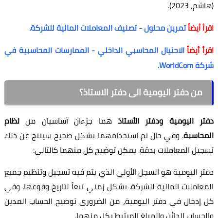
، 2023).
 أيضاً
تمرين محلول - تصنيف المعاملات المالية للشركة.
 أيضاً
الاحتيال المحاسبي الداخلي - الممارسات المحاسبية في
WorldC.
من دفتر اليومية الى دفتر الاستاذ؟
ر اليومية ودفتر الأستاذ
هما جزءان أساسيان من
نظام
حاسبة
. وفي حال تم استخدامهما بشكل صحيح سينتج عن ذلك
يل المعاملات بدقة. يمكن توضيح كل منهما كالتالي:
ر اليومية هو السجل الأولي الذي يتم فيه تسجيل وتنظيم جميع
عاملات المالية للشركة. بشكل زمني تبعاً لتاريخ وقوعها. وفي
إدخال في دفتر اليومية، من الضروري توضيح الحساب المدين
حساب الدائن والمبلغ المرتبط بكل منهما.