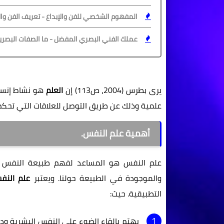
المفهوم الشخصي للفن والإبداع - تعريف الفن والإ
عملك الفني البصري المفضل - ما الصفات البصري
يرى بطرس (2004، ص113) إن
العلم
هو نشاط إنس
علمية وذلك عن طريق التوصل للعلاقات التي تحكم
أهمية علم النفس.
علم النفس هو المساعد لفهم طبيعة النفس ال
والموجودة في الطبيعة حولنا. ويعتبر
علم النف
التطبيقية. حيث:
يهتم بإلقاء الضوء على النفس البشرية و