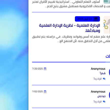
أسلوب التعلم التعاوني... استراتيجية تقييم الأقران تعتبر
يب و المنصات الالكترونية مستقبل مشرق يتيح للجم…
22 أبريل 2023
الإدارة العلمية - نظرية الإدارة العلمية
ومبادئها.
دارة علم مهم له أسس وقواعد ونظريات. في دراسته يتم تطبيق
علمي من أجل التحقق منه. لأن المنهج الع…
ات
Anonymous
7/20/2025
شكراً
اترك رداً
Anonymous
7/02/2025
جيد جدن
اترك رداً