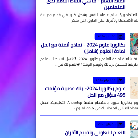
أنماط التعلم - ما هي أنماط التعلم لدى
المتعلمين
 المتعلمين؟ اهتم علماء النفس بشكل كبير في فهم ودراسة
علم لأهميتها وتأثيرها على الطرق التي يفكر…
05 مايو 2024
بكالوريا علوم 2024 - نماذج أتمتة مع الحل
لمادة العلوم (شامل)
نماذج أتمتة شاملة لمادة العلوم بكالوريا 2024 ❓❔هل أنت طالب علوم
طريقة لتحسين درجاتك وتوفير الوقت؟ 🔱نقدم لك في…
15 فبراير 2024
علوم بكالوريا 2024- بنك عصبية مؤتمت
495 سؤال مع الحل
نماذج علوم بكالوريا سوريا باستخدام منصة Andeetop التعليمية. احصل
عداد المثالي لامتحاناتك في مادة العلوم - …
18 يناير 2023
التعلم التعاوني وتقييم الأقران