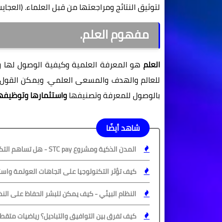
لتوثيق النتائج ومراجعتها من قبل العلماء. (العجايب،2021
مفهوم العلم.
العلم
هو المعرفة العلمية وكيفية الوصول لها و
للعالم والهدف والمسعى العلمي. ويمكن القول إ
بالوصول للمعرفة وتصنيفها
واستثمارها وتوظيفه
شاهد أيضًا
المدن الذكية ومشروع STC pay - هل تساهم التكنولوجيا والعولمة في زيادة فرص عدم المساواة؟
كيف تؤثر التكنولوجيا على اتجاهات العولمة واست
النظام البيئي - كيف يمكن للبشر الحفاظ على النظ
كيف تفرق بين التوافيق والتباديل؟ رياضيات متق