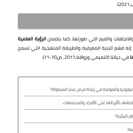
).
الاتجاهات والقيم التي طورتها. كما يتضمن
الرؤية العلمية
نه فهم البنية المعرفية والطريقة المنهجية التي تسمح
ا
في حياتنا (التميمي ورواقة،2017، ص70-71).
كشاف تأثيراتها على الأفراد والمجتمعات.
م البيئية؟
طعة