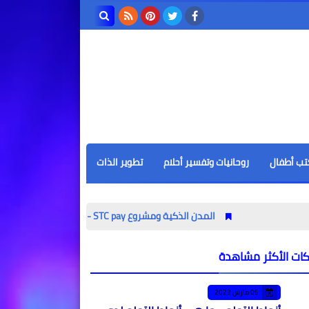
بحث هذه
المدونة
الإلكترونية
تب أطفال
روحانيات وتفسير أحلام
تطوير الذات
المدن الذكية ومشروع STC pay - هل تساهم التكنولوجيا والعولمة في زيادة فرص عدم المساواة؟
كات الأكثر مشاهدة
05 مارس 2023