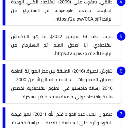
جانقي، يعقوب علي. (2009). الاقتصاد الكلي. الوحدة
السابعة. جامعة uopeople. تم الاسترجاع من
https://2u.pw/0CAJbjR.
الرابط
سيف، طه. (6 سبتمبر 2022). ما هو الانكماش
الاقتصادي. أنا أصدق العلم. تم الاسترجاع من
https://2u.pw/p7nGdU.
الرابط
شاوش، نصيرة. (2016). العلاقة بين عجز الموازنة العامة
وميزان المدفوعات – دراسة حالة الجزائر من 2000 –
2016. رسالة ماجستير في العلوم الاقتصادية. تخصص
مالية واقتصاد دولي. جامعة محمد خيضر. بسكرة.
صهوان، نجلاء عبد الجواد فتح الله. (2021). تغير قيمة
النقود وأثره على السياسة النقدية – دراسة فقهية.