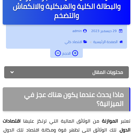
والبطالة الكلية والهيكلية والانكماش
أبحاث جامعية
والتضخم
جامعة أونلاين
29 ديسمبر 2023
admin
إدارة أعمال
الصفحة الرئيسية
اقتصاد كلي
كتب أطفال
الحجم
روحانيات وتفسير أحلام
محتويات المقال
تطوير الذات
ماذا يحدث عندما يكون هناك عجز في
الميزانية؟
تعتبر
الموازنة
من الوثائق المالية التي ترتكز عليها
اقتصادات
الدول
. تلك الوثائق التي تظهر قوة ومكانة اقتصاد تلك الدول.