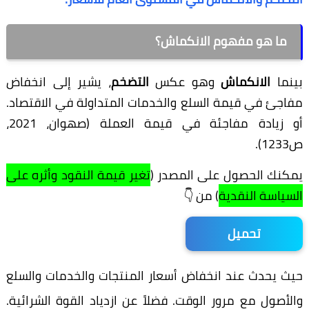
ما هو مفهوم الانكماش؟
بينما
الانكماش
وهو عكس
التضخم
، يشير إلى انخفاض
مفاجئ في قيمة السلع والخدمات المتداولة في الاقتصاد.
أو زيادة مفاجئة في قيمة العملة (صهوان، 2021،
ص1233).
يمكنك الحصول على المصدر (
تغير قيمة النقود وأثره على
السياسة النقدية
) من 👇
تحميل
حيث يحدث عند انخفاض أسعار المنتجات والخدمات والسلع
والأصول مع مرور الوقت. فضلاً عن ازدياد القوة الشرائية.