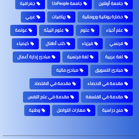
جامعة أونلاين
جامعة UoPeople
جغرافية
حضارة يونانية ورومانية
رياضيات
عربي
علم أحياء
علوم
علوم البيئة
عولمة
فرنسي
فيزياء
كتب أطفال
كيمياء
لغة عربية
لغة فرنسية
مبادئ إدارة أعمال
مبادئ التسويق
مبادئ مالية
مقدمة في الاحصاء
مقدمة في الاقتصاد
مقدمة في الفلسفة
مقدمة في علم النفس
منح دراسية
مهارات التواصل
وطنية