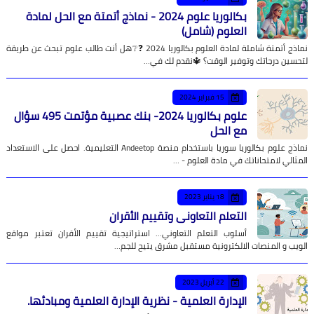
بكالوريا علوم 2024 - نماذج أتمتة مع الحل لمادة
العلوم (شامل)
نماذج أتمتة شاملة لمادة العلوم بكالوريا 2024 ❓❔هل أنت طالب علوم تبحث عن طريقة
لتحسين درجاتك وتوفير الوقت؟ 🔱نقدم لك في…
15 فبراير 2024
علوم بكالوريا 2024- بنك عصبية مؤتمت 495 سؤال
مع الحل
نماذج علوم بكالوريا سوريا باستخدام منصة Andeetop التعليمية. احصل على الاستعداد
المثالي لامتحاناتك في مادة العلوم - …
18 يناير 2023
التعلم التعاوني وتقييم الأقران
أسلوب التعلم التعاوني... استراتيجية تقييم الأقران تعتبر مواقع
الويب و المنصات الالكترونية مستقبل مشرق يتيح للجم…
22 أبريل 2023
الإدارة العلمية - نظرية الإدارة العلمية ومبادئها.