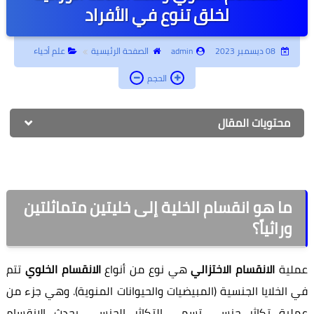
لخلق تنوع في الأفراد
أبحاث جامعية
جامعة أونلاين
08 ديسمبر 2023
admin
الصفحة الرئيسية
علم أحياء
الحجم
إدارة أعمال
كتب أطفال
محتويات المقال
روحانيات وتفسير أحلام
تطوير الذات
ما هو انقسام الخلية إلى خليتين متماثلتين
وراثياً؟
عملية
الانقسام الاختزالي
هي نوع من أنواع
الانقسام الخلوي
تتم
في الخلايا الجنسية (المبيضيات والحيوانات المنوية). وهي جزء من
عملية تكاثر جنسي تسمى التكاثر الجنسي. يحدث الانقسام