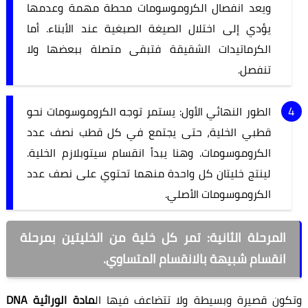
ويعد انفصال الكروموسومات محطة مهمة وعدمها
يؤدي إلى اختلال الصيغة الصبغية عند الأبناء. أما
الكرماتيدات الشقيقة فتبقى متصلة ببعضها ولا
تنفصل.
الطور النهائي الأول: يستمر توجه الكروموسومات نحو
قطبي الخلية، حتى يجتمع في كل قطب نصف عدد
الكروموسومات. وهنا يبدأ انقسام سيتوبلازم الخلية.
لينتج خليتان كل واحدة منهما تحتوي على نصف عدد
الكروموسومات الأصلي.
المرحلة الثانية: تمر كل خلية من الخليتين بمرحلة
انقسام شبيهة بالانقسام المتساوي.
وتكون قصيرة وبسيطة ولا تتضاعف فيها ال
مادة الوراثية DNA