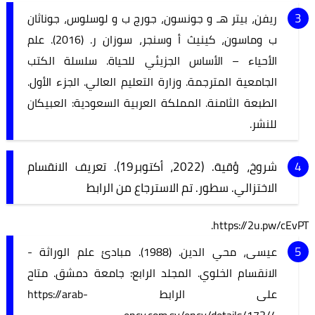
ريفن، بيتر هـ و جونسون، جورج ب و لوسلوس، جوناثان
ب وماسون، كينيث أ وسنجر، سوزان ر. (2016). علم
الأحياء – الأساس الجزيئي للحياة. سلسلة الكتب
الجامعية المترجمة. وزارة التعليم العالي. الجزء الأول.
الطبعة الثامنة. المملكة العربية السعودية: العبيكان
للنشر.
شروخ، ؤقية. (2022، أكتوبر19). تعريف الانقسام
الاختزالي. سطور. تم الاسترجاع من الرابط
https://2u.pw/cEvPT.
عيسى، محي الدين. (1988). مبادئ علم الوراثة -
الانقسام الخلوي. المجلد الرابع: جامعة دمشق. متاح
على الرابط https://arab-
ency.com.sy/ency/details/172/4.