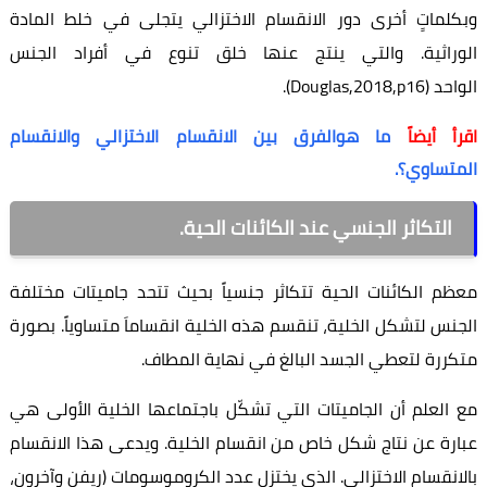
وبكلماتٍ أخرى دور الانقسام الاختزالي يتجلى في خلط المادة
الوراثية. والتي ينتج عنها خلق تنوع في أفراد الجنس
الواحد
(Douglas,2018,p16).
اقرأ أيضاً
ما هوالفرق بين الانقسام الاختزالي والانقسام
المتساوي؟.
التكاثر الجنسي عند الكائنات الحية.
معظم الكائنات الحية تتكاثر جنسياً بحيث تتحد جاميتات مختلفة
الجنس لتشكل الخلية، تنقسم هذه الخلية انقساماَ متساوياً. بصورة
متكررة لتعطي الجسد البالغ في نهاية المطاف.
مع العلم أن الجاميتات التي تشكّل باجتماعها الخلية الأولى هي
عبارة عن نتاج شكل خاص من انقسام الخلية. ويدعى هذا الانقسام
بالانقسام الاختزالي. الذي يختزل عدد الكروموسومات (ريفن وآخرون،