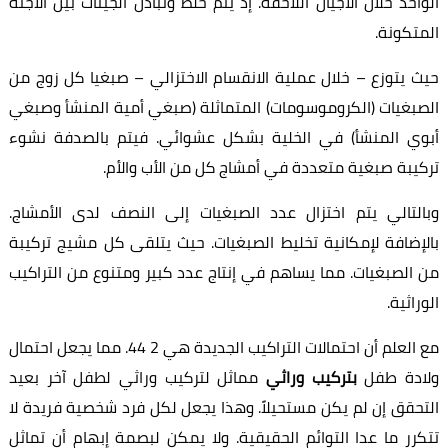
الواحد خلال الأجيال اللاحقة. إذ يتم خلط وتبادل الجينات بين الأجنة
المتكونة.
حيث يتوزع – خلال عملية الانقسام الاختزالي – صبغيا كل زوج من
الصبغيات (الكروموسومات) المتماثلة (صبغي أمية المنشأ وصبغي
أبوي المنشأ) في الخلية بشكل عشوائي. فيتم بالصدفة نشوء
تركيبة صبغية متعددة في أمشاج كل من الأب والأم.
وبالتالي يتم اختزال عدد الصبغيات إلى النصف لدى الأمشاج.
بالإضافة لإمكانية تخليط الصبغيات. حيث يتلقى كل مشيج تركيبة
من الصبغيات. مما يساهم في إنتاج عدد كبير ومتنوع من التراكيب
الوراثية.
مع العلم أن احتمالات التراكيب الجديدة هي 2 44. مما يجعل احتمال
ولادة طفل
بتركيب وراثي
مماثل لتركيب وراثي لطفل آخر بعيد
التحقق إن لم يكن مستحيلاً. وهذا يجعل لكل فرد شخصية فريدة لا
تتكرر ما عدا التوائم الحقيقية. ولا يمكن لبصمة إبهام أن تماثل