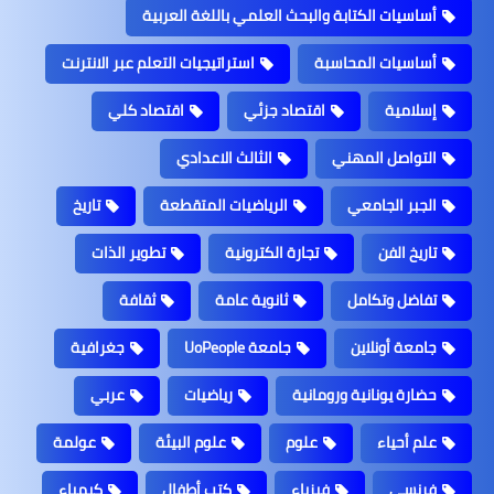
أساسيات الكتابة والبحث العلمي باللغة العربية
أساسيات المحاسبة
استراتيجيات التعلم عبر الانترنت
إسلامية
اقتصاد جزئي
اقتصاد كلي
التواصل المهني
الثالث الاعدادي
الجبر الجامعي
الرياضيات المتقطعة
تاريخ
تاريخ الفن
تجارة الكترونية
تطوير الذات
تفاضل وتكامل
ثانوية عامة
ثقافة
جامعة أونلاين
جامعة UoPeople
جغرافية
حضارة يونانية ورومانية
رياضيات
عربي
علم أحياء
علوم
علوم البيئة
عولمة
فرنسي
فيزياء
كتب أطفال
كيمياء