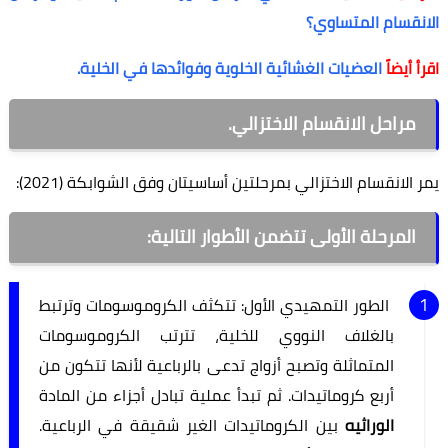
الانقسام المتساوي؟
اقرأ أيضاً
العضيات الغشائية الخلوية وفوائدها في الخلية.
مراحل الانقسام الاختزالي.
يمر الانقسام الاختزالي بمرحلتين أساسيتان وفق الشوابكة (2021):
المرحلة الأولى تتضمن الأطوار التالية:
الطور التمهيدي الأول: تتكثف الكروموسومات وترتبط
بالغلاف النووي للخلية، تترتب الكروموسومات
المتماثلة وتصبح أزواج تدعى بالرباعية لأنها تتكون من
أربع كروماتيدات. ثم تبدأ عملية تبادل أجزاء من المادة
الوراثيه
بين الكروماتيدات الغير شقيقة في الرباعية.