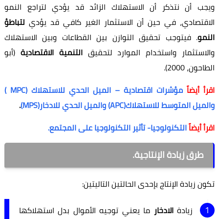
ويجب أن نتذكر أن الاستهلاك الزائد قد يؤدي لتراجع النمو
الاقتصادي، في حين أن الاستثمار الغير كافي قد يؤدي
لتباطؤ
النمو
. فيتوجب تحقيق التوازن بين القطاعات وبين الاستهلاك
والاستثمار واستخدام الموارد لتحقيق
التنمية الاقتصادية
(أبو
الطاحون، 2000).
اقرأ أيضاً
مؤشرات اقتصادية – الميل الحدي للاستهلاك (MPC )
والميل المتوسط للاستهلاك(APC) والميل الحدي للادخار(MPS)
.
اقرأ أيضاً
التكنولوجيا- تأثير التكنولوجيا على المجتمع.
طرق زيادة الإنتاجية.
تكون زيادة الإنتاج بإحدى الحالتين التاليتين:
زيادة
الادخار
ما يعني توجيه الأموال بدل استهلاكها