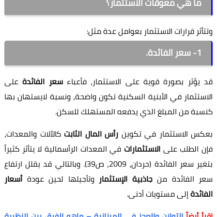
ما هي معوقات الاستثمار؟
وتتأثر قرارات الاستثمار بعوامل عدة مثل:
1- سعر الفائدة.
قد يؤثر بصورة قوية على الاستثمار، فأعباء
سعر الفائدة
على
الاستثمار في الأبنية السكنية تكون واضحة، ونسبة لايستهان بها
كنسبة من المبلغ الذي يدفعه المستهلك للسكن.
بعكس الاستثمار في تكوين
رأس المال الثابت
كالآلات والمعدات،
فإن الطلب على
الاستثمارات
في المعدات الرأسمالية لا يتأثر كثيراً
بتغير سعر الفائدة (حردان، 2009، ص39). وبالتالي قد يقلل ارتفاع
سعر الفائدة من
جاذبية الإستثمار
وتأجيلها لحين عودة
أسعار
الفائدة
إلى مستويات أدنى.
اقرأ أيضاً
التوازن والعجز في الميزانية – ماهو الفرق بين النظرية