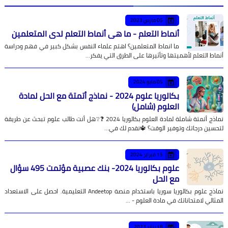
05 مارس 2023
أنماط التعلم - ما هي أنماط التعلم لدى المتعلمين
ما انماط المتعلمين؟ اهتم علماء النفس بشكل كبير في فهم ودراسة
أنماط التعلم لأهميتها وتأثيرها على الطرق التي يفكر…
05 مايو 2024
بكالوريا علوم 2024 - نماذج أتمتة مع الحل لمادة
العلوم (شامل)
نماذج أتمتة شاملة لمادة العلوم بكالوريا 2024 ❓❔هل أنت طالب علوم تبحث عن طريقة
لتحسين درجاتك وتوفير الوقت؟ 🔱نقدم لك في…
15 فبراير 2024
علوم بكالوريا 2024- بنك عصبية مؤتمت 495 سؤال
مع الحل
نماذج علوم بكالوريا سوريا باستخدام منصة Andeetop التعليمية. احصل على الاستعداد
المثالي لامتحاناتك في مادة العلوم - …
18 يناير 2023