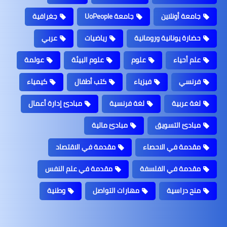
جامعة أونلاين
جامعة UoPeople
جغرافية
حضارة يونانية ورومانية
رياضيات
عربي
علم أحياء
علوم
علوم البيئة
عولمة
فرنسي
فيزياء
كتب أطفال
كيمياء
لغة عربية
لغة فرنسية
مبادئ إدارة أعمال
مبادئ التسويق
مبادئ مالية
مقدمة في الاحصاء
مقدمة في الاقتصاد
مقدمة في الفلسفة
مقدمة في علم النفس
منح دراسية
مهارات التواصل
وطنية