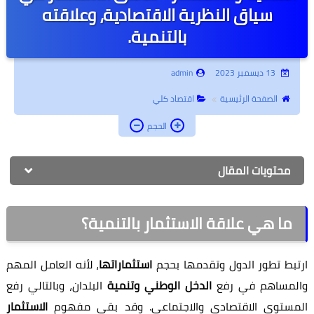
سياق النظرية الاقتصادية، وعلاقته
أبحاث جامعية
بالتنمية.
جامعة أونلاين
13 ديسمبر 2023
admin
إدارة أعمال
الصفحة الرئيسية
اقتصاد كلي
كتب أطفال
الحجم
روحانيات وتفسير أحلام
محتويات المقال
تطوير الذات
ما هي علاقة الاستثمار بالتنمية؟
ارتبط تطور الدول وتقدمها بحجم
استثماراتها
، لأنه العامل المهم
والمساهم في رفع
الدخل الوطني وتنمية
البلدان، وبالتالي رفع
المستوى الاقتصادي والاجتماعي. وقد بقي مفهوم
الاستثمار