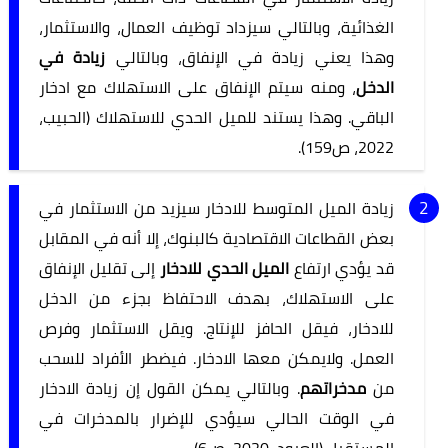
الغذائية، وبالتالي سيزداد توظيف العمال، والاستثمار،
وهذا يعني زيادة في الإنفاق، وبالتالي
زيادة في
الدخل
، ومنه سيتم الإنفاق على الاستهلاك مع ادخار
الباقي. وهذا يستند للميل الحدي للاستهلاك (الحبيب،
2022، ص159).
زيادة الميل المتوسط للادخار سيزيد من الاستثمار في
بعض القطاعات الاقتصادية كالبنوك، إلا أنه في المقابل
قد يؤدي ارتفاع
الميل الحدي للادخار
إلى تقليل الإنفاق
على الاستهلاك، بهدف الاحتفاظ بجزء من الدخل
للادخار، فيقل الحافز للإنتاج. ويقل الاستثمار وفرص
العمل. ولايمكن معها الادخار. فيضطر الأفراد للسحب
من
مدخراتهم
. وبالتالي يمكن القول إن زيادة الادخار
في الوقت الحالي سيؤدي للإضرار بالمدخرات في
المستقبل (العبود، 2020، ص6).