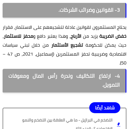
3- القوانين و
ضرائب الشركات.
يحتاج المستثمرون لقوانين عادلة لتشجيعهم على الاستثمار، فقرار
خفض الضريبة
يزيد من
الأرباح
، وهذا يعتبر دافع و
محفز للاستثمار
،
حيث يمكن للحكومة
تشجيع الأستثمار
من خلال تبني سياسات
اقتصادية وضريبية تحفز المستثمرين (إسماعيل، 2021، ص 47 –
50).
4- ارتفاع التكاليف وندرة رأس المال ومعوقات
التمويل.
شاهد أيضًا
التضخم في البرازيل - ما هي العلاقة بين التضخم والنمو
الاقتصادي؟ -الجزء الثاني