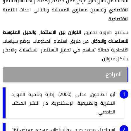
البطالة من خلال خلق فرص عمل جديدة، وكذلك زيادة
نسبة النمو
الاقتصادي
وتحسين مستوى المعيشة وبالتالي احداث
التنمية
الاقتصادية.
نستنتج ضرورة تحقيق
التوازن بين الاستثمار والميل المتوسط
للاستهلاك والادخار
، عن طريق اهتمام الحكومات بوضع سياسات
اقتصادية فعالة تساهم في تحفيز الاستثمار الاستهلاك والادخار
بشكل متوازن.
المراجع.
أبو الطاحون، عدلي. (2000). إدارة وتنمية الموارد
البشرية والطبيعية. الإسكندرية: دار النشر المكتب
الجامعي.
إسماعيل، محمد صبحي والسلطان، مهدي معيض. (16