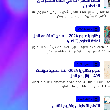
أنماط التعلم - ما هي أنماط التعلم لدى
المتعلمين
 المتعلمين؟ اهتم علماء النفس بشكل كبير في فهم ودراسة
علم لأهميتها وتأثيرها على الطرق التي يفكر…
05 مايو 2024
بكالوريا علوم 2024 - نماذج أتمتة مع الحل
لمادة العلوم (شامل)
نماذج أتمتة شاملة لمادة العلوم بكالوريا 2024 ❓❔هل أنت طالب علوم
طريقة لتحسين درجاتك وتوفير الوقت؟ 🔱نقدم لك في…
15 فبراير 2024
علوم بكالوريا 2024- بنك عصبية مؤتمت
495 سؤال مع الحل
نماذج علوم بكالوريا سوريا باستخدام منصة Andeetop التعليمية. احصل
عداد المثالي لامتحاناتك في مادة العلوم - …
18 يناير 2023
التعلم التعاوني وتقييم الأقران