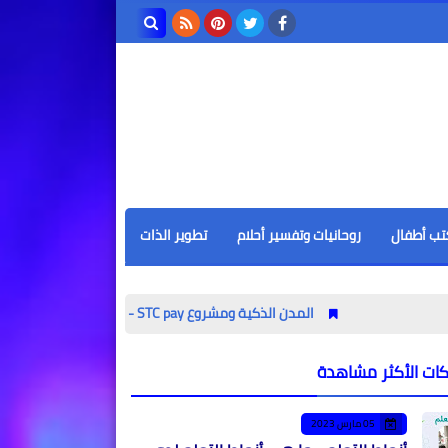
بحث هذه
المدونة
الإلكترونية
تب أطفال
روحانيات وتفسير أحلام
تطوير الذات
المدن الذكية ومشروع STC pay - هل تساهم التكنولوجيا والعولمة في زيادة فرص عدم المساواة؟
كات الأكثر مشاهدة
05 مارس 2023