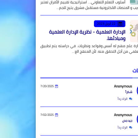
أسلوب التعلم التعاوني... استراتيجية تقييم الأقران تعتبر
يب و المنصات الالكترونية مستقبل مشرق يتيح للجم…
22 أبريل 2023
الإدارة العلمية - نظرية الإدارة العلمية
ومبادئها.
دارة علم مهم له أسس وقواعد ونظريات. في دراسته يتم تطبيق
علمي من أجل التحقق منه. لأن المنهج الع…
ات
Anonymous
7/20/2025
شكراً
اترك رداً
Anonymous
7/02/2025
جيد جدن
اترك رداً