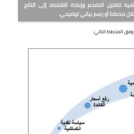
شية لتقليل التضخم وإعادة الاقتصاد إلى الناتج
لال مخطط أو رسم بياني توضيحي.
وفق المخطط التالي: