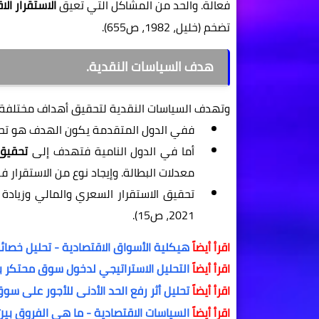
فعالة. والحد من المشاكل التي تعيق
الاستقرار ال
تضخم (خليل، 1982، ص655).
هدف السياسات النقدية.
وتهدف السياسات النقدية لتحقيق أهداف مختلفة 
ففي الدول المتقدمة يكون الهدف هو تحق
أما في الدول النامية فتهدف إلى
تحقيق 
معدلات البطالة. وإيجاد نوع من الاستقرار 
تحقيق الاستقرار السعري والمالي وزياد
2021، ص15).
اقرأ أيضاً
هيكلية الأسواق الاقتصادية - تحليل خصا
اقرأ أيضاً
التحليل الاستراتيجي لدخول سوق محتكر ب
اقرأ أيضاً
تحليل أثر رفع الحد الأدنى للأجور على سو
اقرأ أيضاً
السياسات الاقتصادية - ما هي الفروق بين 