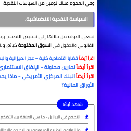
وفي العموم هناك نوعين من السياسات النقدية:
السياسة النقدية الانكماشية.
تسعى الدولة من خلالها إلى تخفيض التضخم، بر
القانوني والدخول في
السوق المفتوحة
كبائع، وب
اقرأ أيضاً
قضايا اقتصادية كلية – عجز الميزانية وال
اقرأ أيضاً
تمارين محلولة - الإنفاق الاستثماري
اقرأ أيضاً
البنك المركزي الأمريكي - ماذا يحد
الأوراق المالية؟
شاهد أيضًا
التضخم في البرازيل - ما هي العلاقة بين التضخم و
ما العلاقة النظرية المتوقعة بين التضخم والبطالة